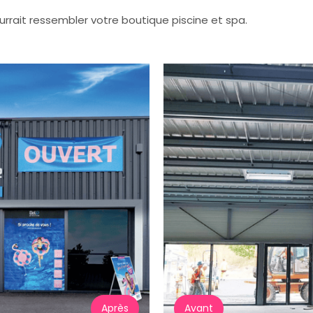
rrait ressembler votre boutique piscine et spa.
Après
Avant