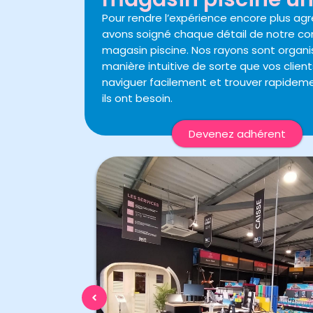
Pour rendre l’expérience encore plus ag
avons soigné chaque détail de notre c
magasin piscine. Nos rayons sont organ
manière intuitive de sorte que vos clien
naviguer facilement et trouver rapidem
ils ont besoin.
Devenez adhérent