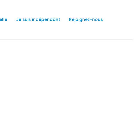
elle
Je suis indépendant
Rejoignez-nous
in piscine et
g
ialement conçu pour nos