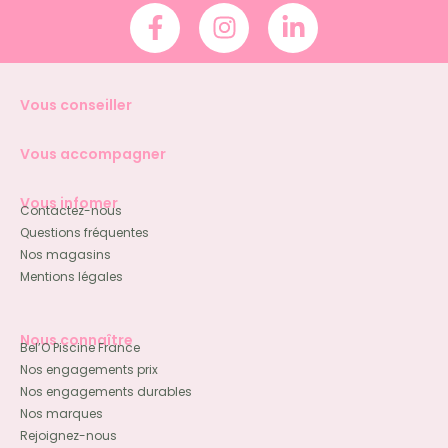
Vous conseiller
Vous accompagner
Vous infomer
Contactez-nous
Questions fréquentes
Nos magasins
Mentions légales
Nous connaître
Bel’O Piscine France
Nos engagements prix
Nos engagements durables
Nos marques
Rejoignez-nous